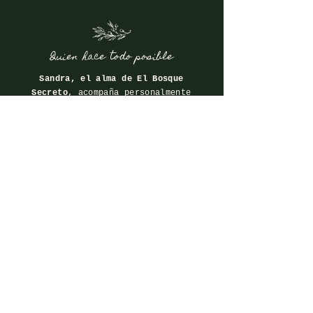
Quien hace todo posible
Sandra, el alma de El Bosque
Secreto
, acompaña personalmente
a cada pareja desde el primer
momento, ofreciendo cercanía,
experiencia y tranquilidad.
Siempre presente para aconsejar,
ayudar y cuidar cada detalle,
también estará a vuestro lado el
día de la boda para asegurarse
de que todo se viva de una forma
natural, especial y sin
preocupaciones.
Conócenos